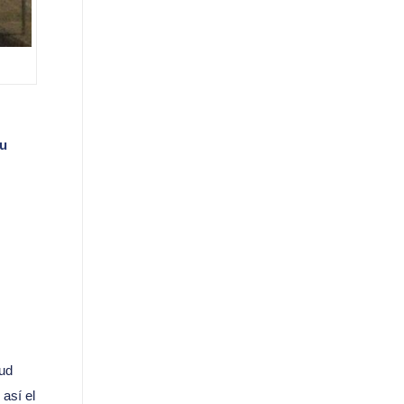
su
tud
así el