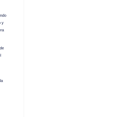
ando
o y
era
 de
l
la