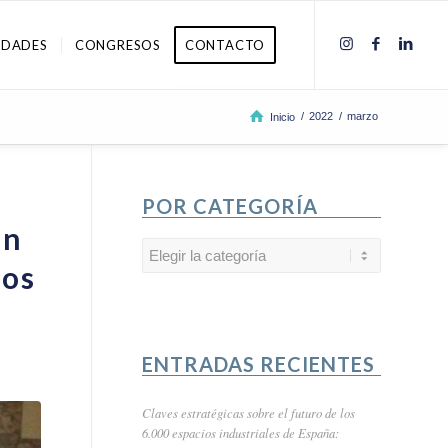
IDADES
CONGRESOS
CONTACTO
/
2022
/
marzo
Inicio
POR CATEGORÍA
ón
Por
nos
categoría
ENTRADAS RECIENTES
Claves estratégicas sobre el futuro de los
6.000 espacios industriales de España: