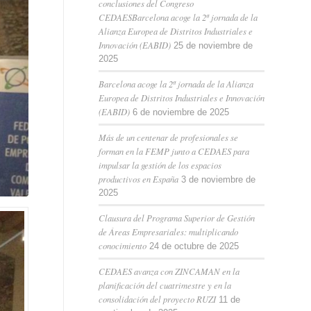
conclusiones del Congreso
CEDAESBarcelona acoge la 2ª jornada de la
Alianza Europea de Distritos Industriales e
Innovación (EABID)
25 de noviembre de
2025
Barcelona acoge la 2ª jornada de la Alianza
Europea de Distritos Industriales e Innovación
(EABID)
6 de noviembre de 2025
Más de un centenar de profesionales se
forman en la FEMP junto a CEDAES para
impulsar la gestión de los espacios
productivos en España
3 de noviembre de
2025
Clausura del Programa Superior de Gestión
de Áreas Empresariales: multiplicando
conocimiento
24 de octubre de 2025
CEDAES avanza con ZINCAMAN en la
planificación del cuatrimestre y en la
consolidación del proyecto RUZI
11 de