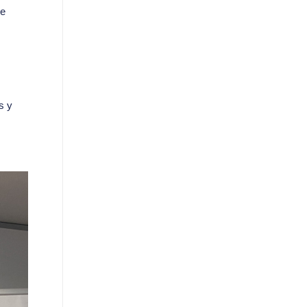
ue
s y