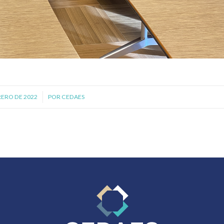
RERO DE 2022
/
POR
CEDAES