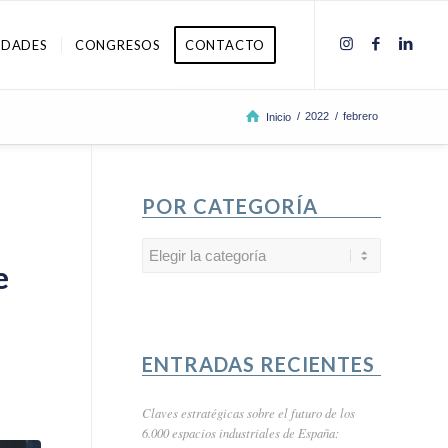
IDADES
CONGRESOS
CONTACTO
/
2022
/
febrero
Inicio
POR CATEGORÍA
Por
e
categoría
ENTRADAS RECIENTES
Claves estratégicas sobre el futuro de los
6.000 espacios industriales de España: