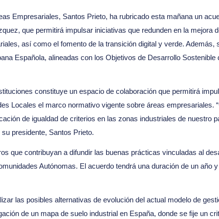
as Empresariales, Santos Prieto, ha rubricado esta mañana un acu
zquez, que permitirá impulsar iniciativas que redunden en la mejora d
ales, así como el fomento de la transición digital y verde. Además, 
bana Española, alineadas con los Objetivos de Desarrollo Sostenible 
tituciones constituye un espacio de colaboración que permitirá impul
ades Locales el marco normativo vigente sobre áreas empresariales. 
ción de igualdad de criterios en las zonas industriales de nuestro p
su presidente, Santos Prieto.
s que contribuyan a difundir las buenas prácticas vinculadas al desa
Comunidades Autónomas. El acuerdo tendrá una duración de un año y
r las posibles alternativas de evolución del actual modelo de gest
gación de un mapa de suelo industrial en España, donde se fije un crit