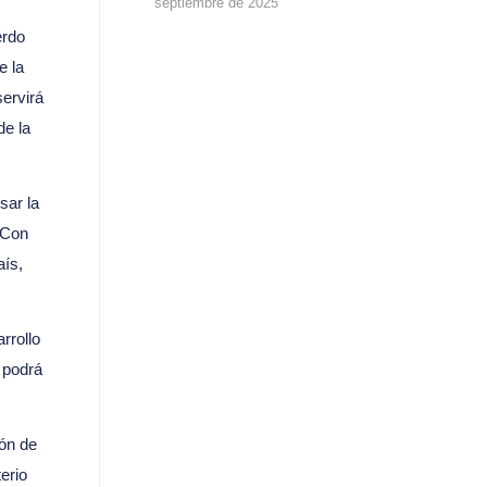
septiembre de 2025
erdo
e la
servirá
de la
sar la
“Con
aís,
rrollo
 podrá
ión de
erio