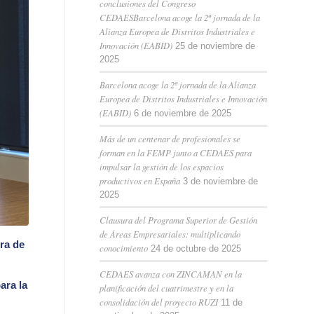
conclusiones del Congreso
CEDAESBarcelona acoge la 2ª jornada de la
Alianza Europea de Distritos Industriales e
Innovación (EABID)
25 de noviembre de
2025
Barcelona acoge la 2ª jornada de la Alianza
Europea de Distritos Industriales e Innovación
(EABID)
6 de noviembre de 2025
Más de un centenar de profesionales se
forman en la FEMP junto a CEDAES para
impulsar la gestión de los espacios
productivos en España
3 de noviembre de
2025
Clausura del Programa Superior de Gestión
de Áreas Empresariales: multiplicando
ra de
conocimiento
24 de octubre de 2025
CEDAES avanza con ZINCAMAN en la
ara la
planificación del cuatrimestre y en la
consolidación del proyecto RUZI
11 de